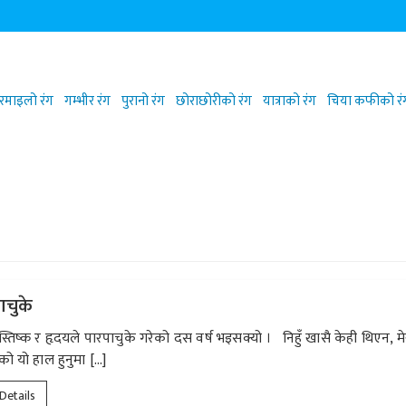
रमाइलो रंग
गम्भीर रंग
पुरानो रंग
छोराछोरीको रंग
यात्राको रंग
चिया कफीको रं
ाचुके
स्तिष्क र हृदयले पारपाचुके गरेको दस वर्ष भइसक्यो । निहुँ खासै केही थिएन, मे
ो यो हाल हुनुमा […]
 Details